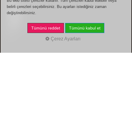
Bu web sitesi çerezler kullanır. Tüm çerezleri kabul edebilir veya
belirli çerezleri seçebilirsiniz. Bu ayarları istediğiniz zaman
değiştirebilirsiniz.
Tümünü reddet
Tümünü kabul et
Çerez Ayarları
Künye
/
Gizlilik Politikası
/
Hakkımda
/
Bize yazın
/
içerikler
/
Linkler
/
Çerez Ayarları
Kaderimsin.com
© 2000 - 2026. Tüm hakları
saklıdır.