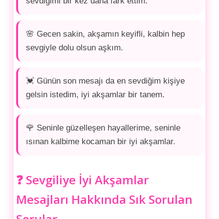
sevdiğimi bir kez daha fark ettim.
🌸 Gecen sakin, akşamın keyifli, kalbin hep
sevgiyle dolu olsun aşkım.
💓 Günün son mesajı da en sevdiğim kişiye
gelsin istedim, iyi akşamlar bir tanem.
🌹 Seninle güzelleşen hayallerime, seninle
ısınan kalbime kocaman bir iyi akşamlar.
❓ Sevgiliye İyi Akşamlar
Mesajları Hakkında Sık Sorulan
Sorular