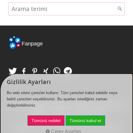
Fanpage
Gizlilik Ayarları
Bu web sitesi çerezler kullanır. Tüm çerezleri kabul edebilir veya
belirli çerezleri seçebilirsiniz. Bu ayarları istediğiniz zaman
Künye
/
Gizlilik Politikası
/
Hakkımda
/
Bize yazın
değiştirebilirsiniz.
/
içerikler
/
Linkler
/
Çerez Ayarları
Tümünü reddet
Tümünü kabul et
Kaderimsin.com
© 2000 - 2026. Tüm hakları
Çerez Ayarları