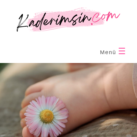
☰
Menü