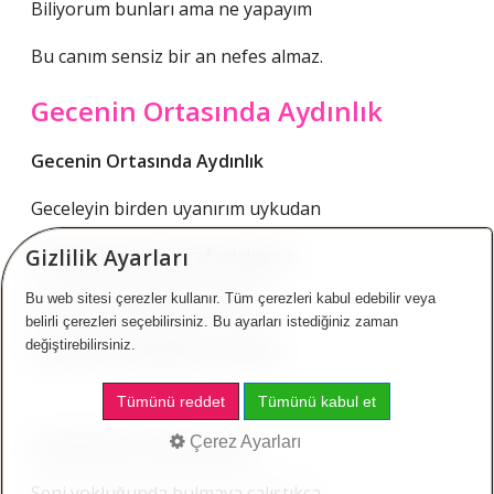
Biliyorum bunları ama ne yapayım
Bu canım sensiz bir an nefes almaz.
Gecenin Ortasında Aydınlık
Gecenin Ortasında Aydınlık
Geceleyin birden uyanırım uykudan
Gizlilik Ayarları
Kalkar bakınırım etrafa dalgınca
Bu web sitesi çerezler kullanır. Tüm çerezleri kabul edebilir veya
Sonra aklıma gelirsin birden
belirli çerezleri seçebilirsiniz. Bu ayarları istediğiniz zaman
değiştirebilirsiniz.
Ne kadar uzaklardasın nasılsa.
Tümünü reddet
Tümünü kabul et
Çerez Ayarları
Uyuyamam bir daha o gece
Seni yokluğunda bulmaya çalıştıkça