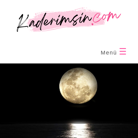
☰
Menü