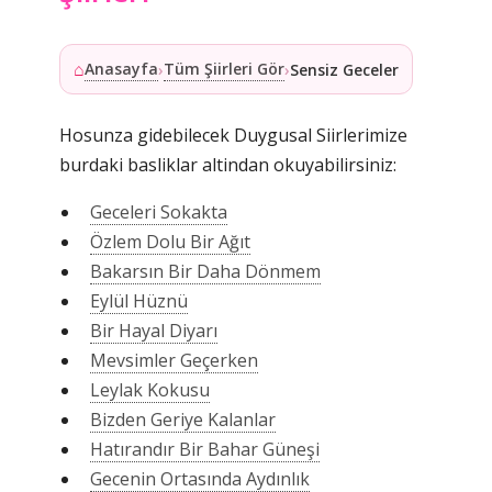
⌂
Anasayfa
Tüm Şiirleri Gör
›
›
Sensiz Geceler
Hosunza gidebilecek Duygusal Siirlerimize
burdaki basliklar altindan okuyabilirsiniz:
Geceleri Sokakta
Özlem Dolu Bir Ağıt
Bakarsın Bir Daha Dönmem
Eylül Hüznü
Bir Hayal Diyarı
Mevsimler Geçerken
Leylak Kokusu
Bizden Geriye Kalanlar
Hatırandır Bir Bahar Güneşi
Gecenin Ortasında Aydınlık