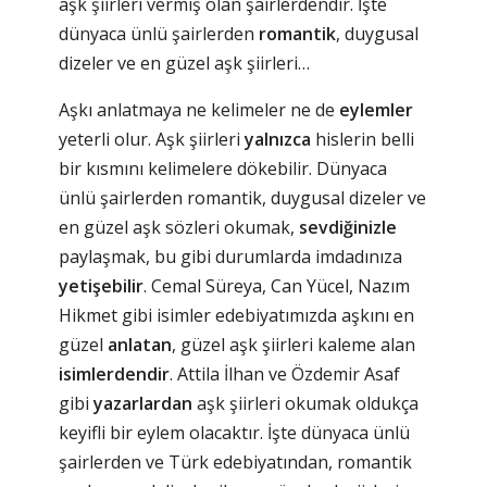
aşk şiirleri vermiş olan şairlerdendir. İşte
dünyaca ünlü şairlerden
romantik
, duygusal
dizeler ve en güzel aşk şiirleri…
Aşkı anlatmaya ne kelimeler ne de
eylemler
yeterli olur. Aşk şiirleri
yalnızca
hislerin belli
bir kısmını kelimelere dökebilir. Dünyaca
ünlü şairlerden romantik, duygusal dizeler ve
en güzel aşk sözleri okumak,
sevdiğinizle
paylaşmak, bu gibi durumlarda imdadınıza
yetişebilir
. Cemal Süreya, Can Yücel, Nazım
Hikmet gibi isimler edebiyatımızda aşkını en
güzel
anlatan
, güzel aşk şiirleri kaleme alan
isimlerdendir
. Attila İlhan ve Özdemir Asaf
gibi
yazarlardan
aşk şiirleri okumak oldukça
keyifli bir eylem olacaktır. İşte dünyaca ünlü
şairlerden ve Türk edebiyatından, romantik