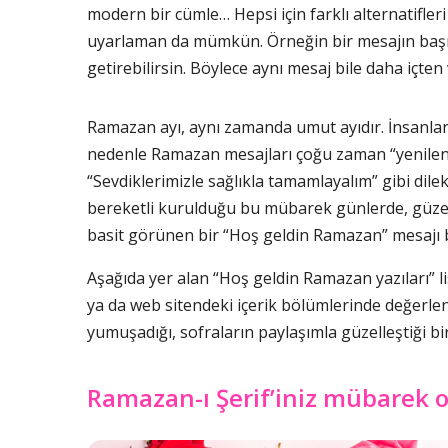
modern bir cümle… Hepsi için farklı alternatifle
uyarlaman da mümkün. Örneğin bir mesajın başına 
getirebilirsin. Böylece aynı mesaj bile daha içten 
Ramazan ayı, aynı zamanda umut ayıdır. İnsanlar
nedenle Ramazan mesajları çoğu zaman “yenilenm
“Sevdiklerimizle sağlıkla tamamlayalım” gibi dilek
bereketli kurulduğu bu mübarek günlerde, güzel b
basit görünen bir “Hoş geldin Ramazan” mesajı bi
Aşağıda yer alan “Hoş geldin Ramazan yazıları” li
ya da web sitendeki içerik bölümlerinde değerlen
yumuşadığı, sofraların paylaşımla güzelleştiği bi
Ramazan-ı Şerif’iniz mübarek 