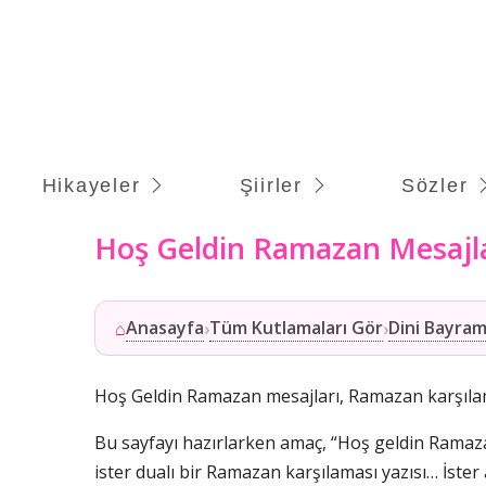
Hikayeler
Şiirler
Sözler
Hoş Geldin Ramazan Mesajl
Anasayfa
Tüm Kutlamaları Gör
Dini Bayram
⌂
›
›
Hoş Geldin Ramazan mesajları, Ramazan karşılama s
Bu sayfayı hazırlarken amaç, “Hoş geldin Ramazan”
ister dualı bir Ramazan karşılaması yazısı… İster