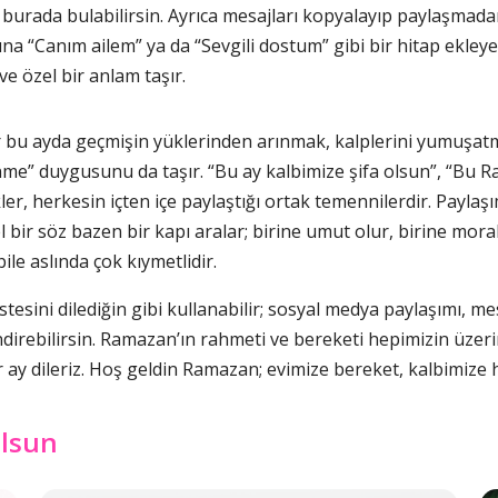
ri burada bulabilirsin. Ayrıca mesajları kopyalayıp paylaşm
“Canım ailem” ya da “Sevgili dostum” gibi bir hitap ekleyeb
ve özel bir anlam taşır.
 bu ayda geçmişin yüklerinden arınmak, kalplerini yumuşatm
e” duygusunu da taşır. “Bu ay kalbimize şifa olsun”, “Bu R
ler, herkesin içten içe paylaştığı ortak temennilerdir. Paylaşı
ir söz bazen bir kapı aralar; birine umut olur, birine moral
le aslında çok kıymetlidir.
stesini dilediğin gibi kullanabilir; sosyal medya paylaşımı, m
direbilirsin. Ramazan’ın rahmeti ve bereketi hepimizin üzer
r ay dileriz. Hoş geldin Ramazan; evimize bereket, kalbimize 
olsun