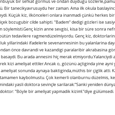
ndenbüyük bir sefkat görmüs ve ondan duydugu sözlerle,pa
. Bir tanecikyavrusuydu her zaman. Ama ilk okula baslayinca 
teydi. Küçük kiz, ilkönceleri onlara inanmadi çünkü herkes bir
çek bozugubir cilde sahipti. "Badem" dedigi gözleri ise sasi
an söylemisti.Genç kizin anne sevgisi, kisa bir süre sonra n
bütün tedavilere ragmendüzelmiyordu. Genç kiz, doktorlarin 
luk yillarindaki ifadelerle sevenannesinin bu yalanlarina da
dan önce davrandi ve kazandigi paralaribir akrabasina gönde
asaydi. Bu arada annesini hiç merak etmiyordu.Yalanciydi ann
yerek kizi ameliyat ettiler.Ancak o, gözünü açtiginda yine a
ameliyat sonunda aynaya baktiginda,müthis bir çiglik atti. K
r tamamen kaybolmustu. Çok kemerli olanburnu düzelmis, ke
nindaki yasli doktora sevinçle sarilarak:"Sanki yeniden dünya
i doktor: "Böyle bir ameliyat yapmadik kizim!."diye gülümsedi