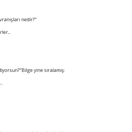
vranışları nedir?"
ler...
diyorsun?"Bilge yine sıralamış:
..