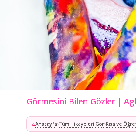
Görmesini Bilen Gözler | Ag
Anasayfa
Tüm Hikayeleri Gör
Kısa ve Öğret
⌂
›
›