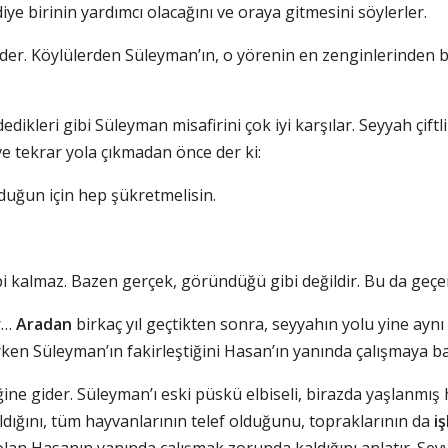
iye birinin yardımcı olacağını ve oraya gitmesini söylerler.
der. Köylülerden Süleyman’ın, o yörenin en zenginlerinden 
dedikleri gibi Süleyman misafirini çok iyi karşılar. Seyyah çiftl
e tekrar yola çıkmadan önce der ki:
lduğun için hep şükretmelisin.
ibi kalmaz. Bazen gerçek, göründüğü gibi değildir. Bu da geç
r…
Aradan
birkaç yıl geçtikten sonra, seyyahın yolu yine aynı
ken Süleyman’ın fakirleştiğini Hasan’ın yanında çalışmaya b
ine gider. Süleyman’ı eski püskü elbiseli, birazda yaşlanmış
kıldığını, tüm hayvanlarının telef olduğunu, topraklarının da
i
lan Hasanın yanında çalışmak zorunda kaldığını anlatır. Sey