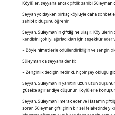
Köylüler
, seyyaha ancak çiftlik sahibi Süleyman d
Seyyah yoldayken birkaç köylüyle daha sohbet e
sahibi olduğunu öğrenir.
Seyyah, Süleyman’ın
çiftliğine
ulaşır. Köylülerin 
kendisini çok iyi ağırladıkları için
teşekkür
eder v
– Böyle
nimetlerle
ödüllendirildiğin ve zengin o
Süleyman da seyyaha der ki:
– Zenginlik dediğin nedir ki, hiçbir şey olduğu g
Seyyah, Süleyman’ın yanıtını uzun uzun düşünü
güzelce ağırlar diye düşünür. Köylülerle konuşur
Seyyah, Süleyman’ı merak eder ve Hasan’ın çiftliğ
sorar. Süleyman çiftliğinin bir sel felaketinde yı
hiç zarar görmemiş ve biraz daha zenginleşmiş o