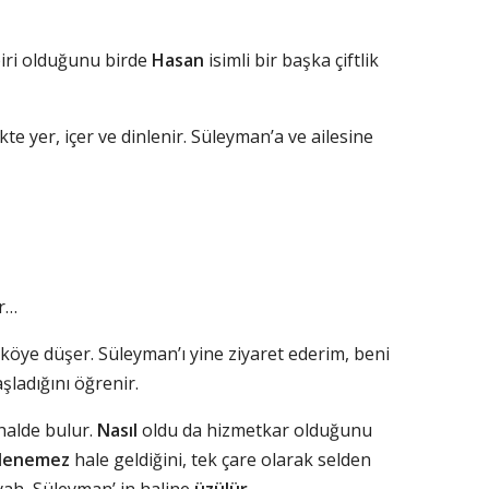
biri olduğunu birde
Hasan
isimli bir başka çiftlik
ikte yer, içer ve dinlenir. Süleyman’a ve ailesine
er…
 köye düşer. Süleyman’ı yine ziyaret ederim, beni
aşladığını öğrenir.
 halde bulur.
Nasıl
oldu da hizmetkar olduğunu
şlenemez
hale geldiğini, tek çare olarak selden
yah, Süleyman’ in haline
üzülür
.