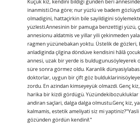
Küçük kiz, kendini bildigi günden beri annesi
inanmisti.Ona göre; nur yüzlü ve badem gözlüydü
olmadigini, hattaçirkin bile sayildigini söylemek
yüzlesti.Annesinin bir pamuga benzettigi yüzü, çi
annesionu aldatmis ve yillar yili çekinmeden yal
ragmen yüzünebakan yoktu. Üstelik de gözleri, 
anladiginda çilgina döndüve kendisini hâlâ çocuk
annesi, uzak bir yerde is buldugunusöyleyerek on
süre sonra görmez oldu. Karanlik dünyasiylabas b
doktorlar, uygun bir çift göz bulduklarinisöyle
zordu. En azindan kimseyeyük olmazdi. Genç kiz, 
harika bir kizdi gördügü. Yüzündekibozuklukla
andiran saçlari, dalga dalga olmustu.Genç kiz, ya
kalmamis, estetik ameliyati siz mi yaptiniz?"Yasl
gözünden gördün kendini!."