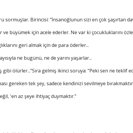
ru sormuşlar. Birincisi: "İnsanoğlunun sizi en çok şaşırtan da
r ve büyümek için acele ederler. Ne var ki çocukluklarını özler
lıklarını geri almak için de para öderler...
ısıyla ne bugünü, ne de yarını yaşarlar...
ibi ölürler..."Sıra gelmiş ikinci soruya: "Peki sen ne teklif e
ası gereken tek şey, sadece kendinizi sevilmeye bırakmaktır.
ğil, 'en az şeye ihtiyaç duymaktır."