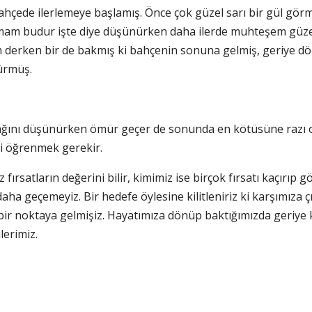
hçede ilerlemeye başlamış. Önce çok güzel sarı bir gül görm
 budur işte diye düşünürken daha ilerde muhteşem güzellikt
ım derken bir de bakmış ki bahçenin sonuna gelmiş, geriye d
ürmüş.
ağını düşünürken ömür geçer de sonunda en kötüsüne razı o
yi öğrenmek gerekir.
z fırsatların değerini bilir, kimimiz ise birçok fırsatı kaçır
aha geçemeyiz. Bir hedefe öylesine kilitleniriz ki karşımıza çık
bir noktaya gelmişiz. Hayatımıza dönüp baktığımızda geriye k
lerimiz.