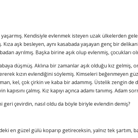
z yaşarmış. Kendisiyle evlenmek isteyen uzak ülkelerden gelen ni
 Kıza aşk besleyen, aynı kasabada yaşayan genç bir delikanlı
adan ayrılmış. Başka birine aşık olup evlenmiş, çocukları ol
abaya düşmüş. Aklına bir zamanlar aşık olduğu kız gelmiş, o
ererek kızın evlendiğini söylemiş. Kimseleri beğenmeyen güze
an, kel, çok çirkin ve kaba bir adammış. Üstelik zengin de değ
in kapısını çalmış. Kız kapıyı açınca adamı tanımış. Adam so
i geri çevirdin, nasıl oldu da böyle biriyle evlendin demiş?
ki en güzel gülü koparıp getireceksin, yalnız tek şartım, 