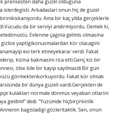
muk prensesten daha güzel olduguna
islerdegisti. Arkadaslari onun hiç de güzel
birinikiskaniyordu. Ama bir kaç yilda gerçeklerle
ydi.Vücudu da bir serviyi andirmiyordu. Demek ki,
efretedönüstü. Evlenme çagina gelmis olmasina
gizlice yaptigikonusmalardan kör olacagini
yanamayip evi terk etmeyekarar verdi. Fakat
rip, kizina bakmasini rica etti.Genç kiz bir
esi, ölse bile bir kayip sayilmazdi.Bir gün
yni yüzü görmektenkorkuyordu. Fakat kör olmak
arsisinda bir dünya güzeli vardi.Gerçekten de
pçe kulaklari normale dönmüs veyaban otlarini
ya geldim!" dedi. "Yüzümde hiçbirçirkinlik
. Annenin bagisladigi gözleritaktik. Sen, onun