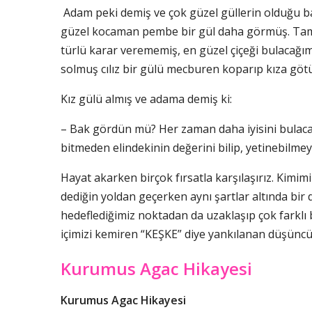
Adam peki demiş ve çok güzel güllerin olduğu ba
güzel kocaman pembe bir gül daha görmüş. Tamam
türlü karar verememiş, en güzel çiçeği bulacağ
solmuş cılız bir gülü mecburen koparıp kıza göt
Kız gülü almış ve adama demiş ki:
– Bak gördün mü? Her zaman daha iyisini bulac
bitmeden elindekinin değerini bilip, yetinebilme
Hayat akarken birçok fırsatla karşılaşırız. Kimimi
dediğin yoldan geçerken aynı şartlar altında bir d
hedeflediğimiz noktadan da uzaklaşıp çok farklı 
içimizi kemiren “KEŞKE” diye yankılanan düşüncü
Kurumus Agac Hikayesi
Kurumus Agac Hikayesi