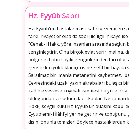
Hz. Eyyüb Sabrı
Hz. Eyyüb’ün hastalanması, sabrı ve yeniden sa
farklı rivayetler olsa da sabrı ile ilgili hikaye i
"Cenab-ı Hakk, yöre insanları arasında seçkin 
zenginleştirir. O’na birçok evlat verir, malına,
bölgenin hatırı sayılır zenginlerinden biri olur. 
içerisinden yokluklar içerisine, sefil bir hayat
Sarsılmaz bir imanla metanetini kaybetmez, ibade
Çevresindeki uzak, yakın akrabaları bulaşıcı bi
kalbine vesvese koymak istemesi bu yüce insanı
olduğundan vücudunu kurt kaplar. Ne zaman ki 
Hakk, sevgili kulu Hz. Eyyûb’un duasını kabul 
Eyyûb emr-i İlâhî’yi yerine getirir ve topuğunu
dışını onunla temizler. Böylece hastalıklardan k