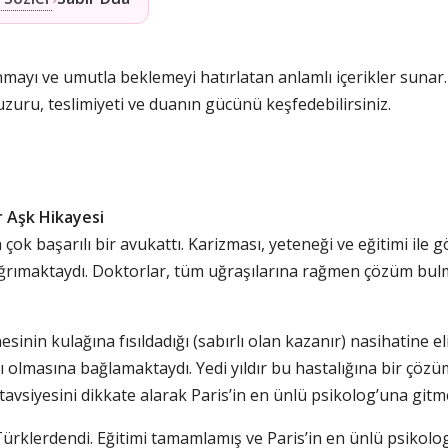
ınmayı ve umutla beklemeyi hatırlatan anlamlı içerikler sunar
uzuru, teslimiyeti ve duanın gücünü keşfedebilirsiniz.
r Aşk Hikayesi
çok başarılı bir avukattı. Karizması, yeteneği ve eğitimi ile
li ağrımaktaydı. Doktorlar, tüm uğraşılarına rağmen çözüm bu
inin kulağına fısıldadığı (sabırlı olan kazanır) nasihatine e
ı olmasına bağlamaktaydı. Yedi yıldır bu hastalığına bir çöz
avsiyesini dikkate alarak Paris’in en ünlü psikolog’una gitm
 Türklerdendi. Eğitimi tamamlamış ve Paris’in en ünlü psikolog