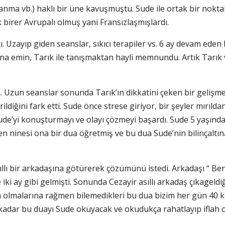
nma vb.) haklı bir üne kavuşmuştu. Sude ile ortak bir noktala
k birer Avrupalı olmuş yani Fransızlaşmışlardı.
ştı. Uzayıp giden seanslar, sıkıcı terapiler vs. 6 ay devam eden
ına emin, Tarık ile tanışmaktan hayli memnundu. Artık Tarık
. Uzun seanslar sonunda Tarık’ın dikkatini çeken bir gelişm
ldiğini fark etti. Sude önce strese giriyor, bir şeyler mırıld
’yi konuşturmayı ve olayı çözmeyi başardı. Sude 5 yaşında ik
 ninesi ona bir dua öğretmiş ve bu dua Sude’nin bilinçaltın
?
sıllı bir arkadaşına götürerek çözümünü istedi. Arkadaşı “ B
’ye iki ay gibi gelmişti. Sonunda Cezayir asıllı arkadaş çıkag
lmalarına rağmen bilemedikleri bu dua bizim her gün 40 kez 
i kadar bu duayı Sude okuyacak ve okudukça rahatlayıp iflah o