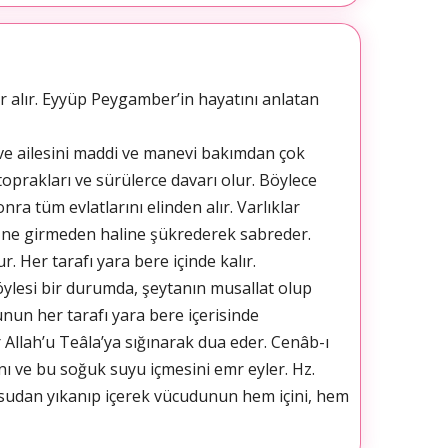
r alır. Eyyüp Peygamber’in hayatını anlatan
 ve ailesini maddi ve manevi bakımdan çok
 toprakları ve sürülerce davarı olur. Böylece
nra tüm evlatlarını elinden alır. Varlıklar
 hüzne girmeden haline şükrederek sabreder.
. Her tarafı yara bere içinde kalır.
Böylesi bir durumda, şeytanın musallat olup
nun her tarafı yara bere içerisinde
Allah’u Teâla’ya sığınarak dua eder. Cenâb-ı
nı ve bu soğuk suyu içmesini emr eyler. Hz.
in sudan yıkanıp içerek vücudunun hem içini, hem