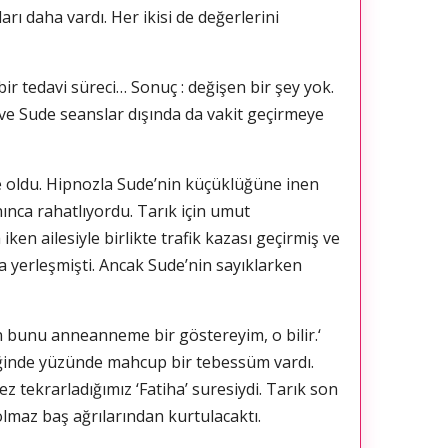
rı daha vardı. Her ikisi de değerlerini
 bir tedavi süreci… Sonuç : değişen bir şey yok.
 ve Sude seanslar dışında da vakit geçirmeye
e oldu. Hipnozla Sude’nin küçüklüğüne inen
anınca rahatlıyordu. Tarık için umut
en ailesiyle birlikte trafik kazası geçirmiş ve
a yerleşmişti. Ancak Sude’nin sayıklarken
en bunu anneanneme bir göstereyim, o bilir.‘
eldiğinde yüzünde mahcup bir tebessüm vardı.
tekrarladığımız ‘Fatiha’ suresiydi. Tarık son
lmaz baş ağrılarından kurtulacaktı.