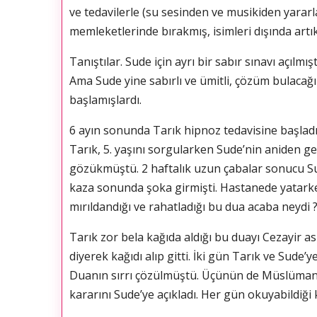
ve tedavilerle (su sesinden ve musikiden yararla
memleketlerinde bırakmış, isimleri dışında artı
Tanıştılar. Sude için ayrı bir sabır sınavı açılmı
Ama Sude yine sabırlı ve ümitli, çözüm bulacağ
başlamışlardı.
6 ayın sonunda Tarık hipnoz tedavisine başladı
Tarık, 5. yaşını sorgularken Sude’nin aniden geri
gözükmüştü. 2 haftalık uzun çabalar sonucu Sude
kaza sonunda şoka girmişti. Hastanede yatarken
mırıldandığı ve rahatladığı bu dua acaba neydi 
Tarık zor bela kağıda aldığı bu duayı Cezayir a
diyerek kağıdı alıp gitti. İki gün Tarık ve Sude
Duanın sırrı çözülmüştü. Üçünün de Müslüman o
kararını Sude’ye açıkladı. Her gün okuyabildiğ