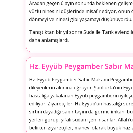
Aradan geçen 6 ayın sonunda beklenen gelişme
yüzlü ninesini düşlerinde misafir ediyor, onun ö
dönmeyi ve ninesi gibi yaşamayı düşünüyordu.
Tanıştıktan bir yıl sonra Sude ile Tarık evlen
daha anlamışlardı.
Hz. Eyyüb Peygamber Sabır M
Hz. Eyyüb Peygamber Sabır Makamı Peygamberler
dileyenlerin akınına uğruyor. Şanlıurfa’nın Ey
hastalığa yakalanan Eyyüb peygamberin iyileşen
ediliyor. Ziyaretçiler, Hz Eyyüb’ün hastalığı sü
sırtını dayadığı sabır taşını da görme imkanı b
yerleri görüp, şifalı sudan içen insanlar, Alla
belirten ziyaretçiler, manevi olarak büyük haz a