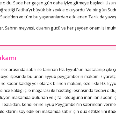
 oldu. Sude her geçen gün daha iyiye gitmeye başladı. Uzu
ğrettiği Fatiha’yı büyük bir zevkle okuyordu. Ve bir gün Sude
 Sude’den ve tüm bu yaşananlardan etkilenen Tarık da yava
diler. Sabrın meyvesi, duanın gücü ve her şeyden önemlisi mu
akamı
 arasında sabrı ile tanınan Hz. Eyyüb’ün hastalanıp çile çe
yübiye ilçesinde bulunan Eyyüb peygamberin makamı ziyaretçil
e kadar kaldığı yer olarak bilinen makam, özellikle Hz. Eyyüb
resince kaldığı çile mağarası ile hastalığı esnasında tedavi 
uluyor. makamda bulunan ve şifalı olduğuna inanılan sudan iç
h’ü Teala’dan, kendilerine Eyüp Peygamber’in sabrından verme
ldıklarını söyledikleri makamda sabır için dua ettiklerini ifad