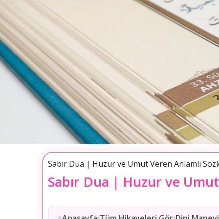
Sabır Dua | Huzur ve Umut Veren Anlamlı Sözl
Sabır Dua | Huzur ve Umut
Anasayfa
Tüm Hikayeleri Gör
Dini Manevi
⌂
›
›