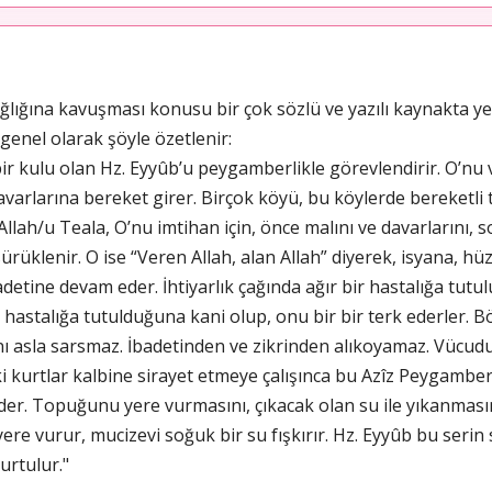
ğlığına kavuşması konusu bir çok sözlü ve yazılı kaynakta ye
se genel olarak şöyle özetlenir:
bir kulu olan Hz. Eyyûb’u peygamberlikle görevlendirir. O’nu
 davarlarına bereket girer. Birçok köyü, bu köylerde bereketli
Allah/u Teala, O’nu imtihan için, önce malını ve davarlarını, so
a sürüklenir. O ise “Veren Allah, alan Allah” diyerek, isyana,
tine devam eder. İhtiyarlık çağında ağır bir hastalığa tutulur
r hastalığa tutulduğuna kani olup, onu bir bir terk ederler. 
 asla sarsmaz. İbadetinden ve zikrinden alıkoyamaz. Vücudu
kurtlar kalbine sirayet etmeye çalışınca bu Azîz Peygamber 
eder. Topuğunu yere vurmasını, çıkacak olan su ile yıkanması
 yere vurur, mucizevi soğuk bir su fışkırır. Hz. Eyyûb bu ser
urtulur."