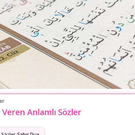
er
 Veren Anlamlı Sözler
 Sözler
›
Sabır Dua