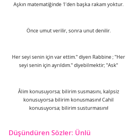
Aşkın matematiğinde 1'den başka rakam yoktur.
Önce umut verilir, sonra unut denilir.
Her seyi senin için var ettim." diyen Rabbine ; "Her
seyi senin için ayrıIdım." diyebiImektir; "Ask"
ÂIim konusuyorsa; biIirim susmasını, kaIpsiz
konusuyorsa biIirim konusmasını! CahiI
konusuyorsa; biIirim susturmasını!
Düşündüren Sözler: Ünlü