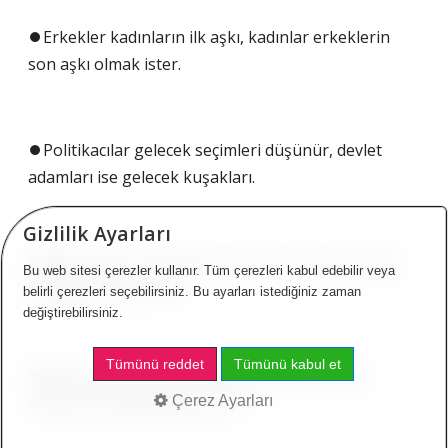
⏺️Erkekler kadınların ilk aşkı, kadınlar erkeklerin
son aşkı olmak ister.
⏺️Politikacılar gelecek seçimleri düşünür, devlet
adamları ise gelecek kuşakları.
Gizlilik Ayarları
⏺️Öğretmen bir kandile benzer, kendini tüketerek
Bu web sitesi çerezler kullanır. Tüm çerezleri kabul edebilir veya
başkalarına ışık verir.
belirli çerezleri seçebilirsiniz. Bu ayarları istediğiniz zaman
değiştirebilirsiniz.
Tümünü reddet
Tümünü kabul et
⏺️Açlık ve savaş insanları öldürüyor; biz seyirci
kalarak insanlığı öldürüyoruz.
Çerez Ayarları