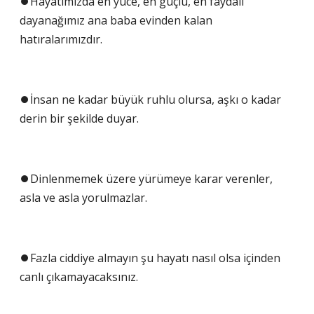
⏺️Hayatımızda en yüce, en güçlü, en faydalı
dayanağımız ana baba evinden kalan
hatıralarımızdır.
⏺️İnsan ne kadar büyük ruhlu olursa, aşkı o kadar
derin bir şekilde duyar.
⏺️Dinlenmemek üzere yürümeye karar verenler,
asla ve asla yorulmazlar.
⏺️Fazla ciddiye almayın şu hayatı nasıl olsa içinden
canlı çıkamayacaksınız.