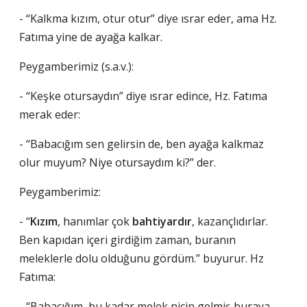
- “Kalkma kızım, otur otur” diye ısrar eder, ama Hz.
Fatıma yine de ayağa kalkar.
Peygamberimiz (s.a.v.):
- “Keşke otursaydın” diye ısrar edince, Hz. Fatıma
merak eder:
- “Babacığım sen gelirsin de, ben ayağa kalkmaz
olur muyum? Niye otursaydım ki?” der.
Peygamberimiz:
- “
Kızım
, hanımlar çok
bahtiyardır
, kazançlıdırlar.
Ben kapıdan içeri girdiğim zaman, buranın
meleklerle dolu olduğunu gördüm.” buyurur. Hz
Fatıma:
- “Babacığım, bu kadar melek niçin gelmiş buraya,