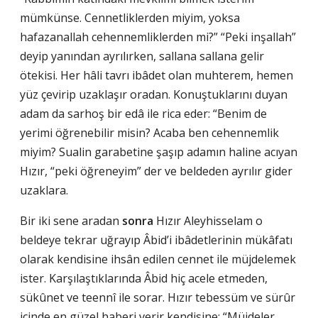
mümkünse. Cennetliklerden miyim, yoksa
hafazanallah cehennemliklerden mi?” “Peki inşallah”
deyip yanından ayrılırken, sallana sallana gelir
ötekisi. Her hâli tavrı ibâdet olan muhterem, hemen
yüz çevirip uzaklaşır oradan. Konuştuklarını duyan
adam da sarhoş bir edâ ile rica eder: “Benim de
yerimi öğrenebilir misin? Acaba ben cehennemlik
miyim? Sualin garabetine şaşıp adamın haline acıyan
Hızır, “peki öğreneyim” der ve beldeden ayrılır gider
uzaklara.
Bir iki sene aradan
sonra
Hızır Aleyhisselam o
beldeye tekrar uğrayıp Âbid’i ibâdetlerinin mükâfatı
olarak kendisine ihsân edilen cennet ile müjdelemek
ister. Karşılaştıklarında Âbid hiç acele etmeden,
sükûnet ve teennî ile sorar. Hızır tebessüm ve sürûr
içinde en güzel haberi verir kendisine: “Müjdeler