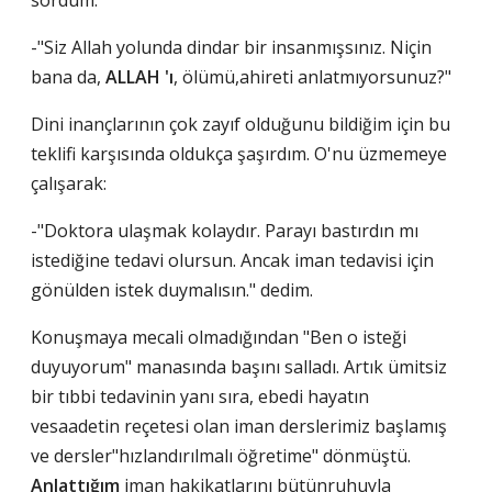
sordum.
-"Siz Allah yolunda dindar bir insanmışsınız. Niçin
bana da,
ALLAH 'ı
, ölümü,ahireti anlatmıyorsunuz?"
Dini inançlarının çok zayıf olduğunu bildiğim için bu
teklifi karşısında oldukça şaşırdım. O'nu üzmemeye
çalışarak:
-"Doktora ulaşmak kolaydır. Parayı bastırdın mı
istediğine tedavi olursun. Ancak iman tedavisi için
gönülden istek duymalısın." dedim.
Konuşmaya mecali olmadığından "Ben o isteği
duyuyorum" manasında başını salladı. Artık ümitsiz
bir tıbbi tedavinin yanı sıra, ebedi hayatın
vesaadetin reçetesi olan iman derslerimiz başlamış
ve dersler"hızlandırılmalı öğretime" dönmüştü.
Anlattığım
iman hakikatlarını bütünruhuyla