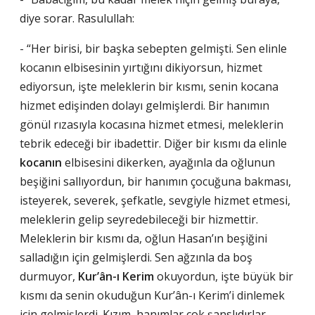
diye sorar. Rasulullah:
- “Her birisi, bir başka sebepten gelmişti. Sen elinle
kocanın elbisesinin yırtığını dikiyorsun, hizmet
ediyorsun, işte meleklerin bir kısmı, senin kocana
hizmet edişinden dolayı gelmişlerdi. Bir hanımın
gönül rızasıyla kocasına hizmet etmesi, meleklerin
tebrik edeceği bir ibadettir. Diğer bir kısmı da elinle
kocanın
elbisesini dikerken, ayağınla da oğlunun
beşiğini sallıyordun, bir hanımın çocuğuna bakması,
isteyerek, severek, şefkatle, sevgiyle hizmet etmesi,
meleklerin gelip seyredebileceği bir hizmettir.
Meleklerin bir kısmı da, oğlun Hasan’ın beşiğini
salladığın için gelmişlerdi. Sen ağzınla da boş
durmuyor,
Kur’ân-ı Kerim
okuyordun, işte büyük bir
kısmı da senin okuduğun Kur’ân-ı Kerim’i dinlemek
için gelmişlerdi. Kızım, hanımlar çok şanslıdırlar,