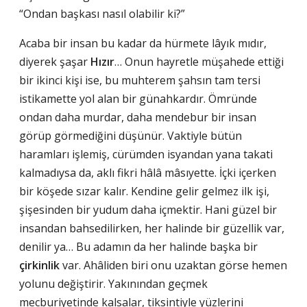
“Ondan başkası nasıl olabilir ki?”
Acaba bir insan bu kadar da hürmete lâyık mıdır,
diyerek şaşar
Hızır
… Onun hayretle müşahede ettiği
bir ikinci kişi ise, bu muhterem şahsın tam tersi
istikamette yol alan bir günahkardır. Ömründe
ondan daha murdar, daha mendebur bir insan
görüp görmediğini düşünür. Vaktiyle bütün
haramları işlemiş, cürümden isyandan yana takati
kalmadıysa da, aklı fikri hâlâ mâsıyette. İçki içerken
bir köşede sızar kalır. Kendine gelir gelmez ilk işi,
şişesinden bir yudum daha içmektir. Hani güzel bir
insandan bahsedilirken, her halinde bir güzellik var,
denilir ya… Bu adamın da her halinde başka bir
çirkinlik
var. Ahâliden biri onu uzaktan görse hemen
yolunu değiştirir. Yakınından geçmek
mecburiyetinde kalsalar, tiksintiyle yüzlerini