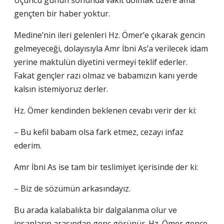
Üçüncü günün sonunda vakit dolmak üzere ama
gençten bir haber yoktur.
Medine’nin ileri gelenleri Hz. Ömer’e çıkarak gencin
gelmeyeceği, dolayısıyla Amr İbni As’a verilecek idam
yerine maktulün diyetini vermeyi teklif ederler.
Fakat gençler razı olmaz ve babamızın kanı yerde
kalsın istemiyoruz derler.
Hz. Ömer kendinden beklenen cevabı verir der ki:
– Bu kefil babam olsa fark etmez, cezayı infaz
ederim.
Amr İbni As ise tam bir teslimiyet içerisinde der ki:
– Biz de sözümün arkasındayız.
Bu arada kalabalıkta bir dalgalanma olur ve
insanların arasından genç görünür. Hz. Ömer gence