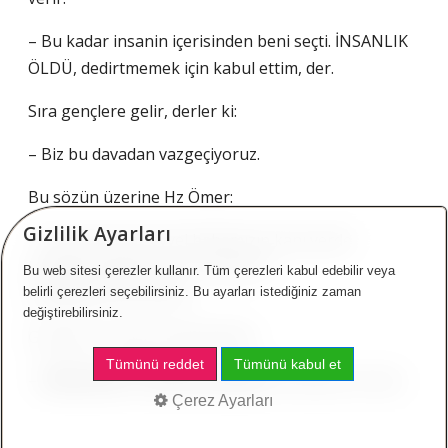
– Bu kadar insanin içerisinden beni seçti. İNSANLIK
ÖLDÜ, dedirtmemek için kabul ettim, der.
Sıra gençlere gelir, derler ki:
– Biz bu davadan vazgeçiyoruz.
Bu sözün üzerine Hz Ömer:
Gizlilik Ayarları
– Ne oldu, biraz evvel babamızın kanı yerde
kalmasın diyordunuz, ne oldu da
Bu web sitesi çerezler kullanır. Tüm çerezleri kabul edebilir veya
vazgeçiyorsunuz?,der.
belirli çerezleri seçebilirsiniz. Bu ayarları istediğiniz zaman
değiştirebilirsiniz.
Gençlerin cevabı da dehşetlidir:
Tümünü reddet
Tümünü kabul et
–
MERHAMETLİ İNSAN KALMADI
, demeyesiniz diye.
Çerez Ayarları