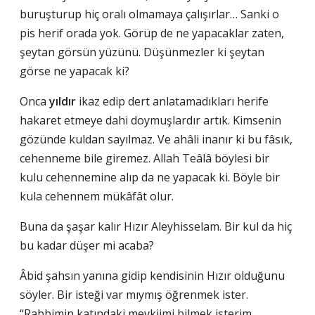
buruşturup hiç oralı olmamaya çalışırlar… Sanki o
pis herif orada yok. Görüp de ne yapacaklar zaten,
şeytan görsün yüzünü. Düşünmezler ki şeytan
görse ne yapacak ki?
Onca
yıldır
ikaz edip dert anlatamadıkları herife
hakaret etmeye dahi doymuşlardır artık. Kimsenin
gözünde kuldan sayılmaz. Ve ahâli inanır ki bu fâsık,
cehenneme bile giremez. Allah Teâlâ böylesi bir
kulu cehennemine alıp da ne yapacak ki. Böyle bir
kula cehennem mükâfât olur.
Buna da şaşar kalır Hızır Aleyhisselam. Bir kul da hiç
bu kadar düşer mi acaba?
Âbid şahsın yanına gidip kendisinin Hızır olduğunu
söyler. Bir isteği var mıymış öğrenmek ister.
“Rabbimin katındaki mevkiimi bilmek isterim