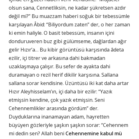
olsun sana, Cennetliksin, ne kadar şükretsen azdır
değil mi?” Bu muazzam haberi soğuk bir tebessümle
karşılayan Âbid: “Biliyordum zaten” der, o her zaman
ki emin haliyle. O basit tebessüm, insanın içini
donduruveren buz gibi gülümseme, dağlardan ağır
gelir Hızır’a… Bu kibir görüntüsü karşısında âdeta
ezilir, içi titrer ve arkasına dahi bakmadan
uzaklaşmaya çalışır. Bu sefer de ayakta dahi
duramayan o rezil herif dikilir karşısına. Sallana
sallana sorar kendisine. Üzüntüsü iki kat daha artar
Hızır Aleyhisselam’ın, içi daha bir ezilir: “Yazık
etmişsin kendine, çok yazık etmişsin. Seni
Cehennemlikler arasında gördüm” der.
Duyduklarına inanamayan adam, hayretten
büyüyen gözleriyle şaşkın şaşkın sorar: “Cehennem
mi dedin sen? Allah beni
Cehennemine kabul mü