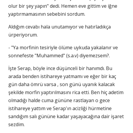
olur bir şey yapın" dedi. Hemen eve gittim ve iğne
yaptırmamasının sebebini sordum.
Aldığım cevabı hala unutamıyor ve hatırladıkça
ürperiyorum.
- "Ya morfinin tesiriyle ölüme uykuda yakalanır ve
sonnefeste "Muhammed" (s.a.v) diyemezsem?.
İşte Serap, böyle ince düşünceli bir hanımdı. Bu
arada benden istihareye yatmamı ve eğer bir kaç
gün daha ömrü varsa , son günü uyanık kalacak
şekilde morfin yaptırılmasını rica etti. Ben hiç adetim
olmadığı halde cuma gününe rastlayan o gece
istihareye yattım ve Serap'ın acizliği hürmetine
sandığım salı gününe kadar yaşayacağına dair işaret
sezdim.