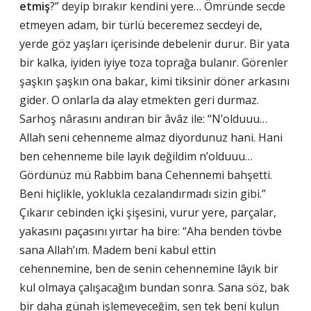
etmiş
?” deyip bırakır kendini yere… Ömründe secde
etmeyen adam, bir türlü beceremez secdeyi de,
yerde göz yaşları içerisinde debelenir durur. Bir yata
bir kalka, iyiden iyiye toza toprağa bulanır. Görenler
şaşkın şaşkın ona bakar, kimi tiksinir döner arkasını
gider. O onlarla da alay etmekten geri durmaz.
Sarhoş nârasını andıran bir âvâz ile: “N’olduuu…
Allah seni cehenneme almaz diyordunuz hani. Hani
ben cehenneme bile layık değildim n’olduuu…
Gördünüz mü Rabbim bana Cehennemi bahşetti.
Beni hiçlikle, yoklukla cezalandırmadı sizin gibi.”
Çıkarır cebinden içki şişesini, vurur yere, parçalar,
yakasını paçasını yırtar ha bire: “Aha benden tövbe
sana Allah’ım. Madem beni kabul ettin
cehennemine, ben de senin cehennemine lâyık bir
kul olmaya çalışacağım bundan sonra. Sana söz, bak
bir daha günah işlemeyeceğim, sen tek beni kulun